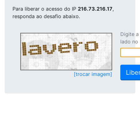
Para liberar o acesso
do IP
216.73.216.17
,
responda ao desafio abaixo.
Digite 
lado no
[trocar imagem]