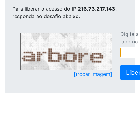
Para liberar o acesso
do IP
216.73.217.143
,
responda ao desafio abaixo.
Digite 
lado no
[trocar imagem]