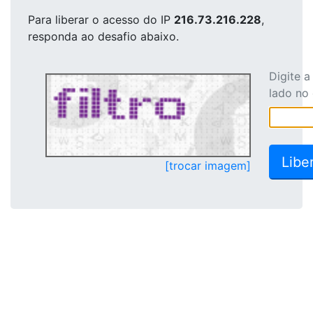
Para liberar o acesso
do IP
216.73.216.228
,
responda ao desafio abaixo.
Digite 
lado no
[trocar imagem]